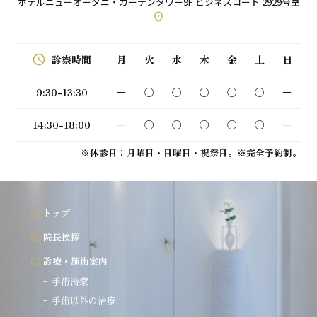
ホテルニューオータニ・ガーデンタワー9F ビジネスコート 2929号室
place
schedule
月
火
水
木
金
土
日
診察時間
9:30-13:30
ー
○
○
○
○
○
ー
14:30-18:00
ー
○
○
○
○
○
ー
※休診日：月曜日・日曜日・祝祭日。※完全予約制。
トップ
院長挨拶
診療・施術案内
手術治療
手術以外の治療