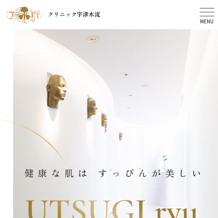
クリニック宇津木流
MENU