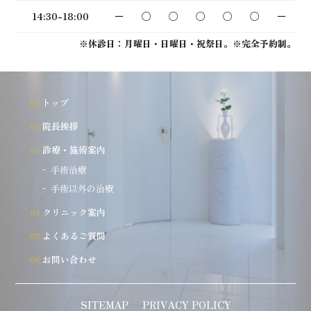
14:30-18:00
ー
○
○
○
○
○
ー
※休診日：月曜日・日曜日・祝祭日。※完全予約制。
トップ
院長挨拶
診療・施術案内
手術治療
手術以外の治療
クリニック案内
よくあるご質問
お問い合わせ
SITEMAP
PRIVACY POLICY