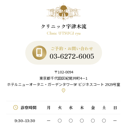
クリニック宇津木流
Clinic UTSUGI ryu
ご予約・お問い合わせ
03-6272-6005
〒102-0094
東京都千代田区紀尾井町4－1
ホテルニューオータニ・ガーデンタワー9F ビジネスコート 2929号室
place
schedule
月
火
水
木
金
土
日
診察時間
9:30-13:30
ー
○
○
○
○
○
ー