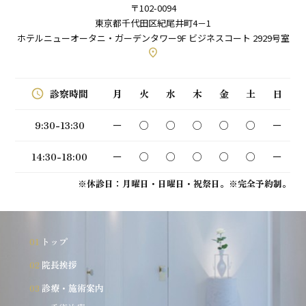
〒102-0094
東京都千代田区紀尾井町4－1
ホテルニューオータニ・ガーデンタワー9F ビジネスコート 2929号室
place
schedule
月
火
水
木
金
土
日
診察時間
9:30-13:30
ー
○
○
○
○
○
ー
14:30-18:00
ー
○
○
○
○
○
ー
※休診日：月曜日・日曜日・祝祭日。※完全予約制。
トップ
院長挨拶
診療・施術案内